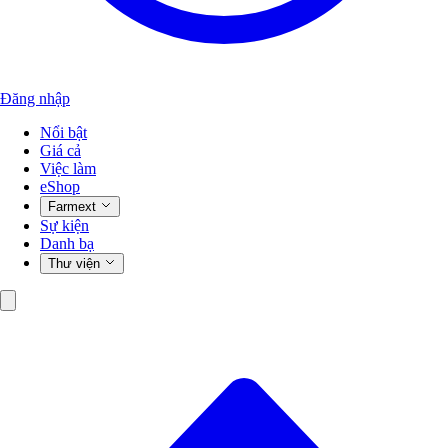
Đăng nhập
Nổi bật
Giá cả
Việc làm
eShop
Farmext
Sự kiện
Danh bạ
Thư viện