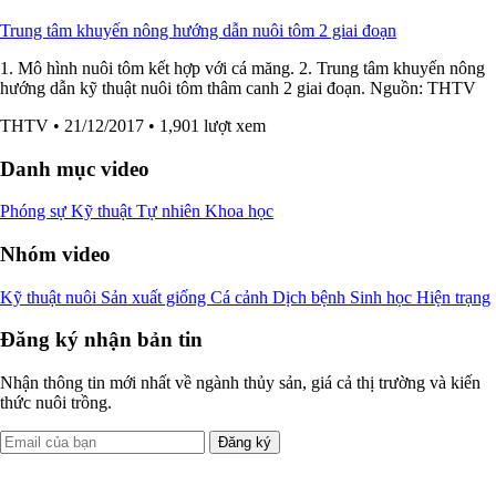
Trung tâm khuyến nông hướng dẫn nuôi tôm 2 giai đoạn
1. Mô hình nuôi tôm kết hợp với cá măng. 2. Trung tâm khuyến nông
hướng dẫn kỹ thuật nuôi tôm thâm canh 2 giai đoạn. Nguồn: THTV
THTV
• 21/12/2017
• 1,901 lượt xem
Danh mục video
Phóng sự
Kỹ thuật
Tự nhiên
Khoa học
Nhóm video
Kỹ thuật nuôi
Sản xuất giống
Cá cảnh
Dịch bệnh
Sinh học
Hiện trạng
Đăng ký nhận bản tin
Nhận thông tin mới nhất về ngành thủy sản, giá cả thị trường và kiến
thức nuôi trồng.
Đăng ký