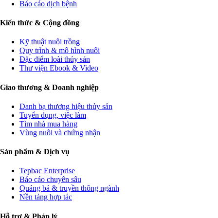
Báo cáo dịch bệnh
Kiến thức & Cộng đồng
Kỹ thuật nuôi trồng
Quy trình & mô hình nuôi
Đặc điểm loài thủy sản
Thư viện Ebook & Video
Giao thương & Doanh nghiệp
Danh bạ thương hiệu thủy sản
Tuyển dụng, việc làm
Tìm nhà mua hàng
Vùng nuôi và chứng nhận
Sản phẩm & Dịch vụ
Tepbac Enterprise
Báo cáo chuyên sâu
Quảng bá & truyền thông ngành
Nền tảng hợp tác
Hỗ trợ & Pháp lý