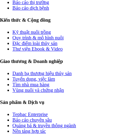
Báo cáo thị trường
Báo cáo dịch bệnh
Kiến thức & Cộng đồng
Kỹ thuật nuôi trồng
Quy trình & mô hình nuôi
Đặc điểm loài thủy sản
Thư viện Ebook & Video
Giao thương & Doanh nghiệp
Danh bạ thương hiệu thủy sản
Tuyển dụng, việc làm
Tìm nhà mua hàng
Vùng nuôi và chứng nhận
Sản phẩm & Dịch vụ
Tepbac Enterprise
Báo cáo chuyên sâu
Quảng bá & truyền thông ngành
Nền tảng hợp tác