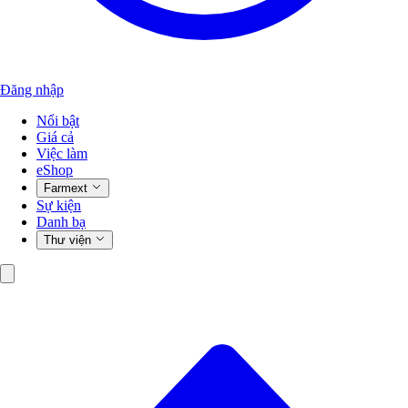
Đăng nhập
Nổi bật
Giá cả
Việc làm
eShop
Farmext
Sự kiện
Danh bạ
Thư viện