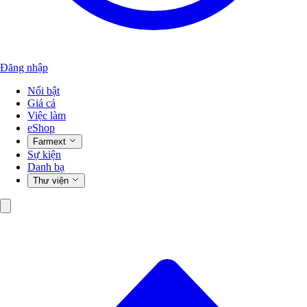
Đăng nhập
Nổi bật
Giá cả
Việc làm
eShop
Farmext
Sự kiện
Danh bạ
Thư viện