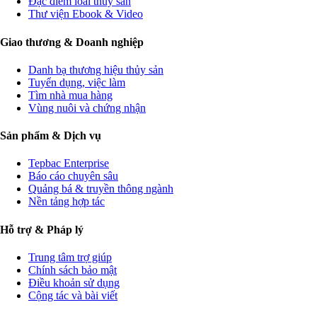
Đặc điểm loài thủy sản
Thư viện Ebook & Video
Giao thương & Doanh nghiệp
Danh bạ thương hiệu thủy sản
Tuyển dụng, việc làm
Tìm nhà mua hàng
Vùng nuôi và chứng nhận
Sản phẩm & Dịch vụ
Tepbac Enterprise
Báo cáo chuyên sâu
Quảng bá & truyền thông ngành
Nền tảng hợp tác
Hỗ trợ & Pháp lý
Trung tâm trợ giúp
Chính sách bảo mật
Điều khoản sử dụng
Cộng tác và bài viết