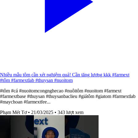
Nhiều mẫu tôm cần xét nghiệm quá! Cần tăng lương kkk #farmext
#tôm #farmextlab #thuysan #nuoitom
#tôm #cá #nuoitomcongnghecao #nuôitôm #nuoitom #farmext
#farmextbase #thuysan #thuysanbaclieu #giátôm #giatom #farmextlab
#maychoan #farmextfee...
Phạm Mét Tơ
• 21/03/2025
• 343 lượt xem