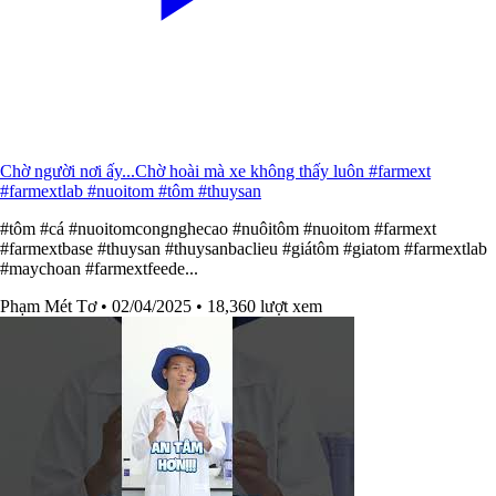
Chờ người nơi ấy...Chờ hoài mà xe không thấy luôn #farmext
#farmextlab #nuoitom #tôm #thuysan
#tôm #cá #nuoitomcongnghecao #nuôitôm #nuoitom #farmext
#farmextbase #thuysan #thuysanbaclieu #giátôm #giatom #farmextlab
#maychoan #farmextfeede...
Phạm Mét Tơ
• 02/04/2025
• 18,360 lượt xem