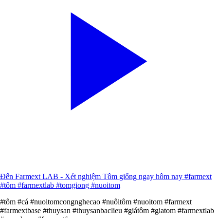
Đến Farmext LAB - Xét nghiệm Tôm giống ngay hôm nay #farmext
#tôm #farmextlab #tomgiong #nuoitom
#tôm #cá #nuoitomcongnghecao #nuôitôm #nuoitom #farmext
#farmextbase #thuysan #thuysanbaclieu #giátôm #giatom #farmextlab