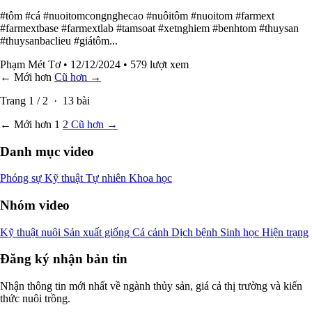
#tôm #cá #nuoitomcongnghecao #nuôitôm #nuoitom #farmext
#farmextbase #farmextlab #tamsoat #xetnghiem #benhtom #thuysan
#thuysanbaclieu #giátôm...
Phạm Mét Tơ
• 12/12/2024
• 579 lượt xem
← Mới hơn
Cũ hơn →
Trang
1
/
2
·
13
bài
← Mới hơn
1
2
Cũ hơn →
Danh mục video
Phóng sự
Kỹ thuật
Tự nhiên
Khoa học
Nhóm video
Kỹ thuật nuôi
Sản xuất giống
Cá cảnh
Dịch bệnh
Sinh học
Hiện trạng
Đăng ký nhận bản tin
Nhận thông tin mới nhất về ngành thủy sản, giá cả thị trường và kiến
thức nuôi trồng.