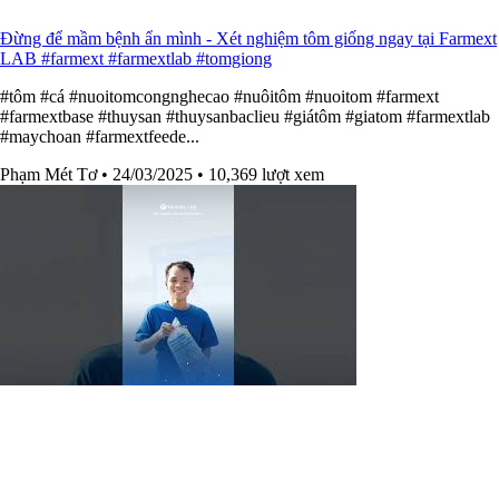
Đừng để mầm bệnh ẩn mình - Xét nghiệm tôm giống ngay tại Farmext
LAB #farmext #farmextlab #tomgiong
#tôm #cá #nuoitomcongnghecao #nuôitôm #nuoitom #farmext
#farmextbase #thuysan #thuysanbaclieu #giátôm #giatom #farmextlab
#maychoan #farmextfeede...
Phạm Mét Tơ
• 24/03/2025
• 10,369 lượt xem