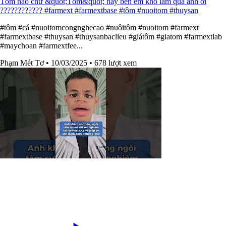
Tôm nào chứ &quot;Tôm&quot; này bên em khó làm quá anh ơi
???????????? #farmext #farmextbase #tôm #nuoitom #thuysan
#tôm #cá #nuoitomcongnghecao #nuôitôm #nuoitom #farmext
#farmextbase #thuysan #thuysanbaclieu #giátôm #giatom #farmextlab
#maychoan #farmextfee...
Phạm Mét Tơ
• 10/03/2025
• 678 lượt xem