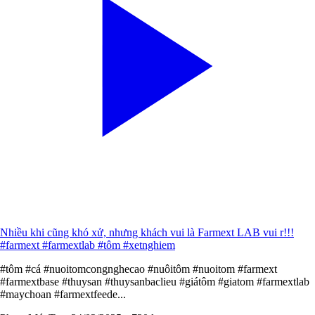
Nhiều khi cũng khó xử, nhưng khách vui là Farmext LAB vui r!!!
#farmext #farmextlab #tôm #xetnghiem
#tôm #cá #nuoitomcongnghecao #nuôitôm #nuoitom #farmext
#farmextbase #thuysan #thuysanbaclieu #giátôm #giatom #farmextlab
#maychoan #farmextfeede...