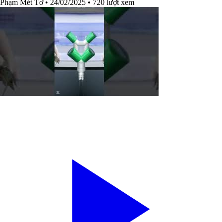
Phạm Mét Tơ
• 24/02/2025
• 720 lượt xem