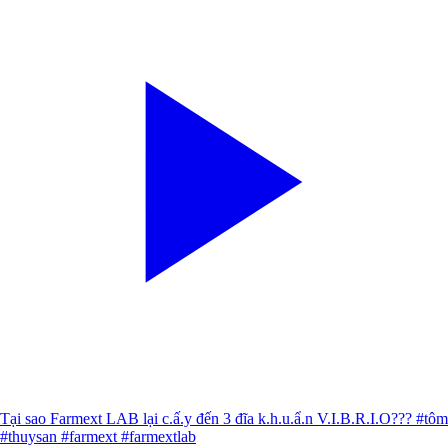
Tại sao Farmext LAB lại c.ấ.y đến 3 đĩa k.h.u.ẩ.n V.I.B.R.I.O??? #tôm
#thuysan #farmext #farmextlab