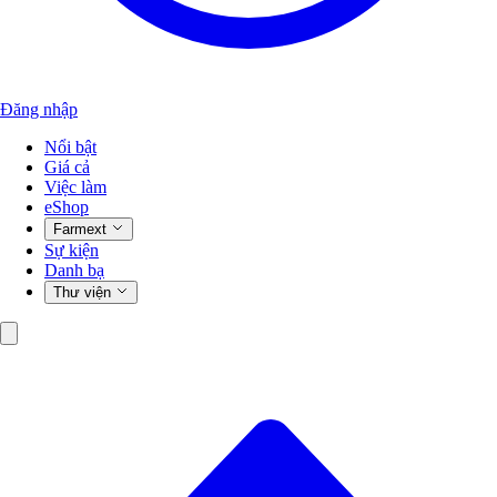
Đăng nhập
Nổi bật
Giá cả
Việc làm
eShop
Farmext
Sự kiện
Danh bạ
Thư viện