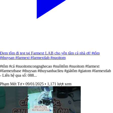
Đem tôm đi test tại Farmext LAB cho yên tâm cả nhà ơi! #tôm
#thuysan #farmext #farmextlab #nuoitom
#tôm #cá #nuoitomcongnghecao #nuôitôm #nuoitom #farmext
#farmextbase #thuysan #thuysanbaclieu #giátôm #giatom #farmextlab
- Liên hệ qua số: 088...
Phạm Mét Tơ
• 09/01/2025
• 1,171 lượt xem