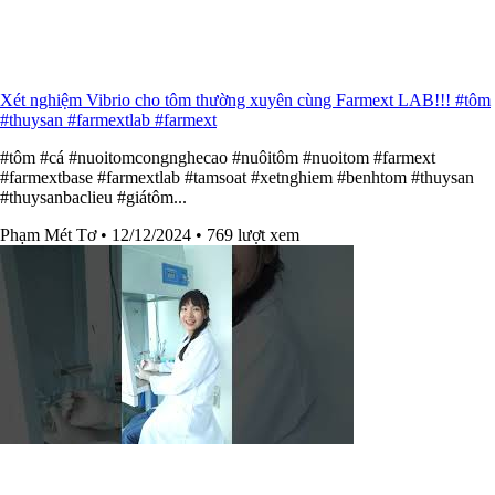
Xét nghiệm Vibrio cho tôm thường xuyên cùng Farmext LAB!!! #tôm
#thuysan #farmextlab #farmext
#tôm #cá #nuoitomcongnghecao #nuôitôm #nuoitom #farmext
#farmextbase #farmextlab #tamsoat #xetnghiem #benhtom #thuysan
#thuysanbaclieu #giátôm...
Phạm Mét Tơ
• 12/12/2024
• 769 lượt xem