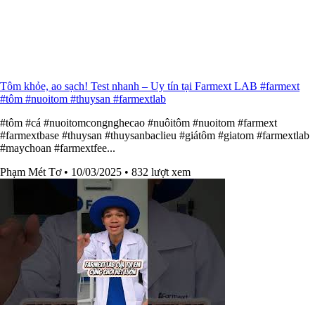
Tôm khỏe, ao sạch! Test nhanh – Uy tín tại Farmext LAB #farmext
#tôm #nuoitom #thuysan #farmextlab
#tôm #cá #nuoitomcongnghecao #nuôitôm #nuoitom #farmext
#farmextbase #thuysan #thuysanbaclieu #giátôm #giatom #farmextlab
#maychoan #farmextfee...
Phạm Mét Tơ
• 10/03/2025
• 832 lượt xem