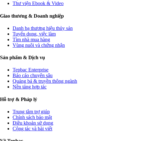
Thư viện Ebook & Video
Giao thương & Doanh nghiệp
Danh bạ thương hiệu thủy sản
Tuyển dụng, việc làm
Tìm nhà mua hàng
Vùng nuôi và chứng nhận
Sản phẩm & Dịch vụ
Tepbac Enterprise
Báo cáo chuyên sâu
Quảng bá & truyền thông ngành
Nền tảng hợp tác
Hỗ trợ & Pháp lý
Trung tâm trợ giúp
Chính sách bảo mật
Điều khoản sử dụng
Cộng tác và bài viết
Về Tepbac