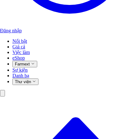
Đăng nhập
Nổi bật
Giá cả
Việc làm
eShop
Farmext
Sự kiện
Danh bạ
Thư viện