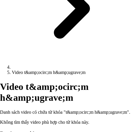
Video t&amp;ocirc;m h&amp;ugrave;m
Video t&amp;ocirc;m
h&amp;ugrave;m
Danh sách video có chứa từ khóa "t&amp;ocirc;m h&amp;ugrave;m".
Không tìm thấy video phù hợp cho từ khóa này.