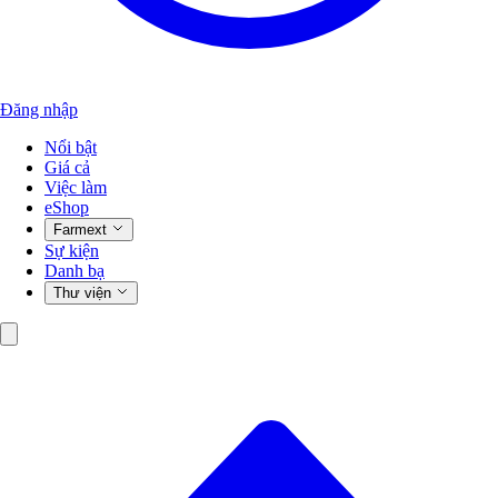
Đăng nhập
Nổi bật
Giá cả
Việc làm
eShop
Farmext
Sự kiện
Danh bạ
Thư viện