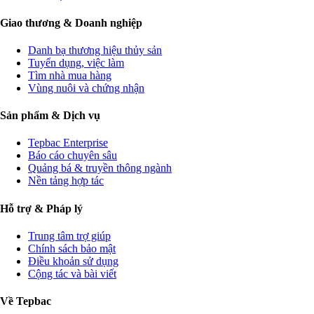
Giao thương & Doanh nghiệp
Danh bạ thương hiệu thủy sản
Tuyển dụng, việc làm
Tìm nhà mua hàng
Vùng nuôi và chứng nhận
Sản phẩm & Dịch vụ
Tepbac Enterprise
Báo cáo chuyên sâu
Quảng bá & truyền thông ngành
Nền tảng hợp tác
Hỗ trợ & Pháp lý
Trung tâm trợ giúp
Chính sách bảo mật
Điều khoản sử dụng
Cộng tác và bài viết
Về Tepbac