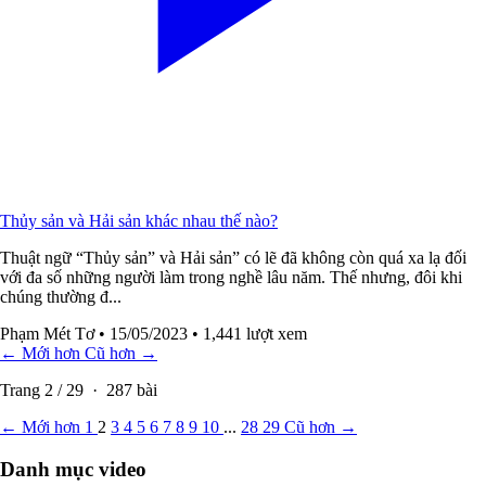
Thủy sản và Hải sản khác nhau thế nào?
Thuật ngữ “Thủy sản” và Hải sản” có lẽ đã không còn quá xa lạ đối
với đa số những người làm trong nghề lâu năm. Thế nhưng, đôi khi
chúng thường đ...
Phạm Mét Tơ
• 15/05/2023
• 1,441 lượt xem
← Mới hơn
Cũ hơn →
Trang
2
/
29
·
287
bài
← Mới hơn
1
2
3
4
5
6
7
8
9
10
...
28
29
Cũ hơn →
Danh mục video