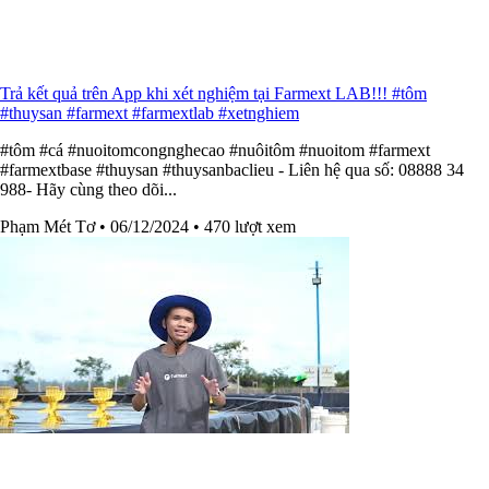
Trả kết quả trên App khi xét nghiệm tại Farmext LAB!!! #tôm
#thuysan #farmext #farmextlab #xetnghiem
#tôm #cá #nuoitomcongnghecao #nuôitôm #nuoitom #farmext
#farmextbase #thuysan #thuysanbaclieu - Liên hệ qua số: 08888 34
988- Hãy cùng theo dõi...
Phạm Mét Tơ
• 06/12/2024
• 470 lượt xem