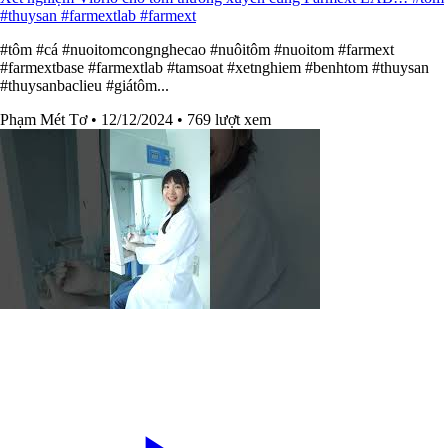
#thuysan #farmextlab #farmext
#tôm #cá #nuoitomcongnghecao #nuôitôm #nuoitom #farmext
#farmextbase #farmextlab #tamsoat #xetnghiem #benhtom #thuysan
#thuysanbaclieu #giátôm...
Phạm Mét Tơ
• 12/12/2024
• 769 lượt xem