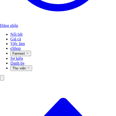
Đăng nhập
Nổi bật
Giá cả
Việc làm
eShop
Farmext
Sự kiện
Danh bạ
Thư viện