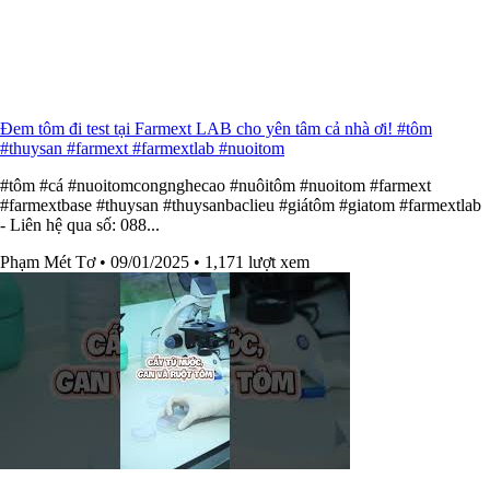
Đem tôm đi test tại Farmext LAB cho yên tâm cả nhà ơi! #tôm
#thuysan #farmext #farmextlab #nuoitom
#tôm #cá #nuoitomcongnghecao #nuôitôm #nuoitom #farmext
#farmextbase #thuysan #thuysanbaclieu #giátôm #giatom #farmextlab
- Liên hệ qua số: 088...
Phạm Mét Tơ
• 09/01/2025
• 1,171 lượt xem