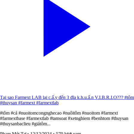
Tại sao Farmext LAB lại c.ấ.y đến 3 đĩa k.h.u.ẩ.n V.I.B.R.I.O??? #tôm
#thuysan #farmext #farmextlab
#tôm #cá #nuoitomcongnghecao #nuôitôm #nuoitom #farmext
#farmextbase #farmextlab #tamsoat #xetnghiem #benhtom #thuysan
#thuysanbaclieu #giátôm...
Phạm Mét Tơ
• 12/12/2024
• 579 lượt xem