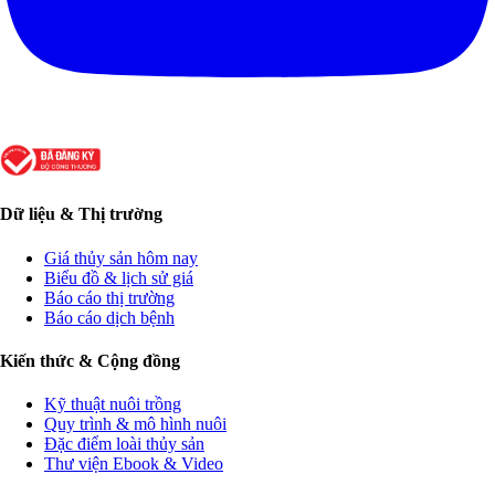
Dữ liệu & Thị trường
Giá thủy sản hôm nay
Biểu đồ & lịch sử giá
Báo cáo thị trường
Báo cáo dịch bệnh
Kiến thức & Cộng đồng
Kỹ thuật nuôi trồng
Quy trình & mô hình nuôi
Đặc điểm loài thủy sản
Thư viện Ebook & Video