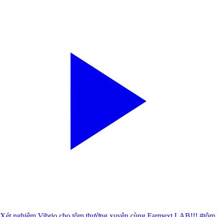
Xét nghiệm Vibrio cho tôm thường xuyên cùng Farmext LAB!!! #tôm