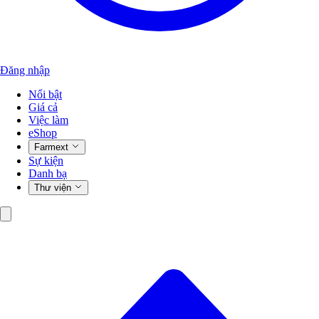
Đăng nhập
Nổi bật
Giá cả
Việc làm
eShop
Farmext
Sự kiện
Danh bạ
Thư viện