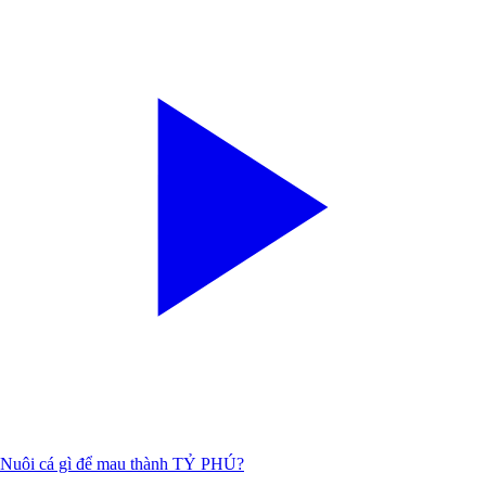
Nuôi cá gì để mau thành TỶ PHÚ?