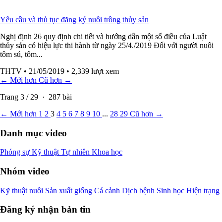
Yêu cầu và thủ tục đăng ký nuôi trồng thủy sản
Nghị định 26 quy định chi tiết và hướng dẫn một số điều của Luật
thủy sản có hiệu lực thi hành từ ngày 25/4./2019 Đối với người nuôi
tôm sú, tôm...
THTV
• 21/05/2019
• 2,339 lượt xem
← Mới hơn
Cũ hơn →
Trang
3
/
29
·
287
bài
← Mới hơn
1
2
3
4
5
6
7
8
9
10
...
28
29
Cũ hơn →
Danh mục video
Phóng sự
Kỹ thuật
Tự nhiên
Khoa học
Nhóm video
Kỹ thuật nuôi
Sản xuất giống
Cá cảnh
Dịch bệnh
Sinh học
Hiện trạng
Đăng ký nhận bản tin