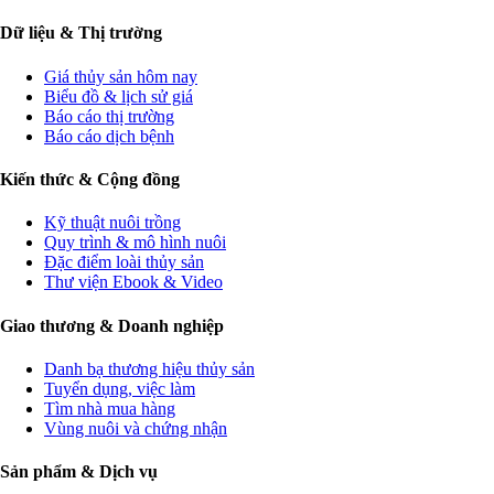
Dữ liệu & Thị trường
Giá thủy sản hôm nay
Biểu đồ & lịch sử giá
Báo cáo thị trường
Báo cáo dịch bệnh
Kiến thức & Cộng đồng
Kỹ thuật nuôi trồng
Quy trình & mô hình nuôi
Đặc điểm loài thủy sản
Thư viện Ebook & Video
Giao thương & Doanh nghiệp
Danh bạ thương hiệu thủy sản
Tuyển dụng, việc làm
Tìm nhà mua hàng
Vùng nuôi và chứng nhận
Sản phẩm & Dịch vụ