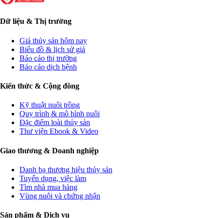
Dữ liệu & Thị trường
Giá thủy sản hôm nay
Biểu đồ & lịch sử giá
Báo cáo thị trường
Báo cáo dịch bệnh
Kiến thức & Cộng đồng
Kỹ thuật nuôi trồng
Quy trình & mô hình nuôi
Đặc điểm loài thủy sản
Thư viện Ebook & Video
Giao thương & Doanh nghiệp
Danh bạ thương hiệu thủy sản
Tuyển dụng, việc làm
Tìm nhà mua hàng
Vùng nuôi và chứng nhận
Sản phẩm & Dịch vụ