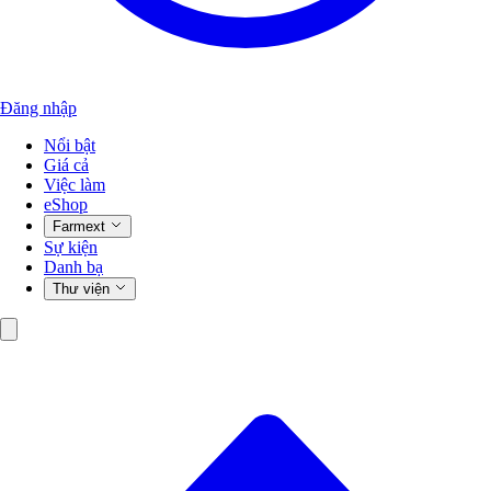
Đăng nhập
Nổi bật
Giá cả
Việc làm
eShop
Farmext
Sự kiện
Danh bạ
Thư viện