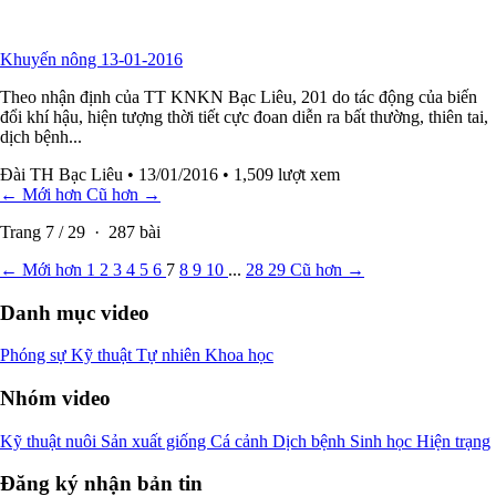
Khuyến nông 13-01-2016
Theo nhận định của TT KNKN Bạc Liêu, 201 do tác động của biến
đổi khí hậu, hiện tượng thời tiết cực đoan diễn ra bất thường, thiên tai,
dịch bệnh...
Đài TH Bạc Liêu
• 13/01/2016
• 1,509 lượt xem
← Mới hơn
Cũ hơn →
Trang
7
/
29
·
287
bài
← Mới hơn
1
2
3
4
5
6
7
8
9
10
...
28
29
Cũ hơn →
Danh mục video
Phóng sự
Kỹ thuật
Tự nhiên
Khoa học
Nhóm video
Kỹ thuật nuôi
Sản xuất giống
Cá cảnh
Dịch bệnh
Sinh học
Hiện trạng
Đăng ký nhận bản tin