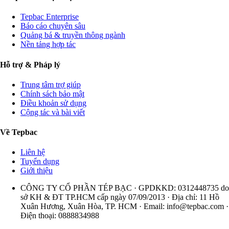
Tepbac Enterprise
Báo cáo chuyên sâu
Quảng bá & truyền thông ngành
Nền tảng hợp tác
Hỗ trợ & Pháp lý
Trung tâm trợ giúp
Chính sách bảo mật
Điều khoản sử dụng
Cộng tác và bài viết
Về Tepbac
Liên hệ
Tuyển dụng
Giới thiệu
CÔNG TY CỔ PHẦN TÉP BẠC · GPDKKD: 0312448735 do
sở KH & ĐT TP.HCM cấp ngày 07/09/2013 · Địa chỉ: 11 Hồ
Xuân Hương, Xuân Hòa, TP. HCM · Email:
info@tepbac.com
·
Điện thoại: 0888834988