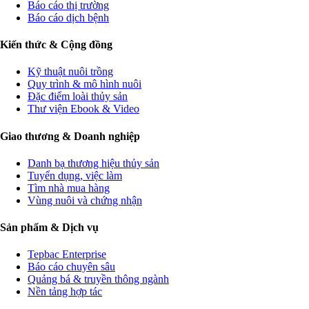
Báo cáo thị trường
Báo cáo dịch bệnh
Kiến thức & Cộng đồng
Kỹ thuật nuôi trồng
Quy trình & mô hình nuôi
Đặc điểm loài thủy sản
Thư viện Ebook & Video
Giao thương & Doanh nghiệp
Danh bạ thương hiệu thủy sản
Tuyển dụng, việc làm
Tìm nhà mua hàng
Vùng nuôi và chứng nhận
Sản phẩm & Dịch vụ
Tepbac Enterprise
Báo cáo chuyên sâu
Quảng bá & truyền thông ngành
Nền tảng hợp tác