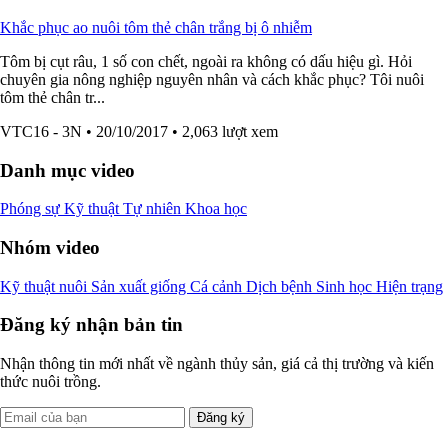
Khắc phục ao nuôi tôm thẻ chân trắng bị ô nhiễm
Tôm bị cụt râu, 1 số con chết, ngoài ra không có dấu hiệu gì. Hỏi
chuyên gia nông nghiệp nguyên nhân và cách khắc phục? Tôi nuôi
tôm thẻ chân tr...
VTC16 - 3N
• 20/10/2017
• 2,063 lượt xem
Danh mục video
Phóng sự
Kỹ thuật
Tự nhiên
Khoa học
Nhóm video
Kỹ thuật nuôi
Sản xuất giống
Cá cảnh
Dịch bệnh
Sinh học
Hiện trạng
Đăng ký nhận bản tin
Nhận thông tin mới nhất về ngành thủy sản, giá cả thị trường và kiến
thức nuôi trồng.
Đăng ký