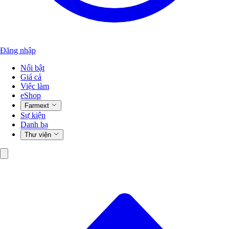
Đăng nhập
Nổi bật
Giá cả
Việc làm
eShop
Farmext
Sự kiện
Danh bạ
Thư viện