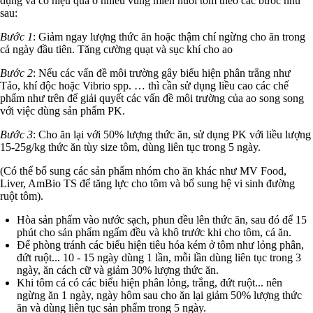
dụng và có hiệu quả ở nhiều vùng miền nuôi tôm theo các bước như
sau:
Bước 1
: Giảm ngay lượng thức ăn hoặc thậm chí ngừng cho ăn trong
cả ngày đầu tiên. Tăng cường quạt và sục khí cho ao
Bước 2
: Nếu các vấn đề môi trường gây biểu hiện phân trắng như
Tảo, khí độc hoặc Vibrio spp. … thì cần sử dụng liều cao các chế
phẩm như trên để giải quyết các vấn đề môi trường của ao song song
với việc dùng sản phẩm PK.
Bước 3
: Cho ăn lại với 50% lượng thức ăn, sử dụng PK với liều lượng
15-25g/kg thức ăn tùy size tôm, dùng liên tục trong 5 ngày.
(Có thể bổ sung các sản phẩm nhóm cho ăn khác như MV Food,
Liver, AmBio TS để tăng lực cho tôm và bổ sung hệ vi sinh đường
ruột tôm).
Hòa sản phẩm vào nước sạch, phun đều lên thức ăn, sau đó để 15
phút cho sản phẩm ngấm đều và khô trước khi cho tôm, cá ăn.
Để phòng tránh các biểu hiện tiêu hóa kém ở tôm như lỏng phân,
đứt ruột... 10 - 15 ngày dùng 1 lần, mỗi lần dùng liên tục trong 3
ngày, ăn cách cữ và giảm 30% lượng thức ăn.
Khi tôm cá có các biểu hiện phân lỏng, trắng, đứt ruột... nên
ngừng ăn 1 ngày, ngày hôm sau cho ăn lại giảm 50% lượng thức
ăn và dùng liên tục sản phẩm trong 5 ngày.