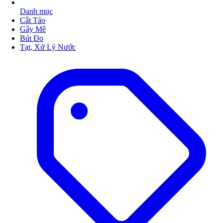
Danh mục
Cắt Tảo
Gây Mê
Bút Đo
Tạt, Xử Lý Nước