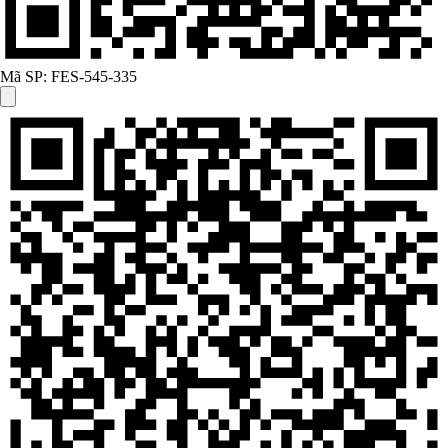
Mã SP:
FES-545-335