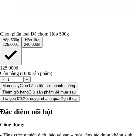
Chọn phân loại:
Đã chọn:
Hộp 500g
Hộp 500g
Hộp 1kg
125.000₫
240.000₫
125.000₫
Còn hàng (1000 sản phẩm)
-
+
Mua ngay
Giao hàng tận nơi nhanh chóng
Thêm giỏ hàng
Giữ sản phẩm để mua sau
Trả góp 0%
Xét duyệt nhanh qua điện thoại
Đặc điểm nổi bật
Công dụng:
- Tăng cường miễn dịch, bảo vệ gan – ruột, tăng tác dụng kháng sinh.