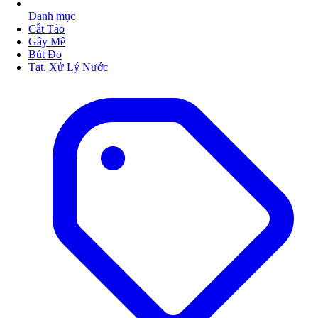
Danh mục
Cắt Tảo
Gây Mê
Bút Đo
Tạt, Xử Lý Nước