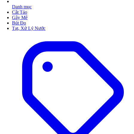
Danh mục
Cắt Tảo
Gây Mê
Bút Đo
Tạt, Xử Lý Nước