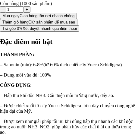
Còn hàng (1000 sản phẩm)
-
+
Mua ngay
Giao hàng tận nơi nhanh chóng
Thêm giỏ hàng
Giữ sản phẩm để mua sau
Trả góp 0%
Xét duyệt nhanh qua điện thoại
Đặc điểm nổi bật
THÀNH PHẦN:
– Saponin (min): 6-8%(từ 60% dịch chiết cây Yucca Schidigera)
– Dung môi vừa đủ: 100%
CÔNG DỤNG:
– Hấp thu khí độc NH3. Cải thiện môi trường nước, đáy ao.
– Được chiết xuất từ cây Yucca Schidigera trên dây chuyền công nghệ
hiện đại của Mỹ.
– Được xem như giải pháp tối ưu khi dùng hấp thụ nhanh các khí độc
trong ao nuôi: NH3, NO2, giúp phân hủy các chất thải dư thừa trong
ao.