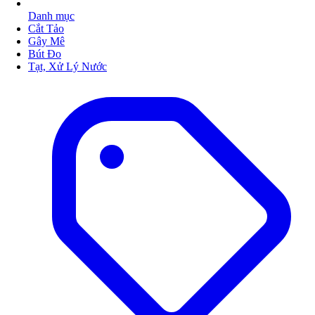
Danh mục
Cắt Tảo
Gây Mê
Bút Đo
Tạt, Xử Lý Nước