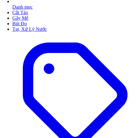
Danh mục
Cắt Tảo
Gây Mê
Bút Đo
Tạt, Xử Lý Nước