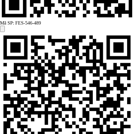
Mã SP:
FES-546-489