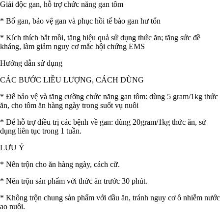
Giải độc gan, hỗ trợ chức năng gan tôm
* Bổ gan, bảo vệ gan và phục hồi tế bào gan hư tổn
* Kích thích bắt mồi, tăng hiệu quả sử dụng thức ăn; tăng sức đề
kháng, làm giảm nguy cơ mắc hội chứng EMS
Hướng dẫn sử dụng
CÁC BƯỚC
LIỀU LƯỢNG, CÁCH DÙNG
* Để bảo vệ và tăng cường chức năng gan tôm: dùng 5 gram/1kg thức
ăn, cho tôm ăn hàng ngày trong suốt vụ nuôi
* Để hỗ trợ điều trị các bệnh về gan: dùng 20gram/1kg thức ăn, sử
dụng liên tục trong 1 tuần.
LƯU Ý
* Nên trộn cho ăn hàng ngày, cách cữ.
* Nên trộn sản phẩm với thức ăn trước 30 phút.
* Không trộn chung sản phẩm với dầu ăn, tránh nguy cơ ô nhiễm nước
ao nuôi.