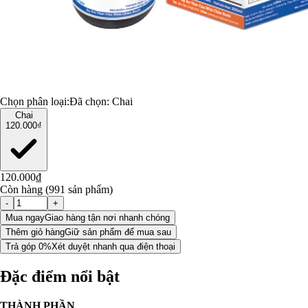
Chọn phân loại:
Đã chọn:
Chai
Chai
120.000₫
120.000₫
Còn hàng (991 sản phẩm)
-
+
Mua ngay
Giao hàng tận nơi nhanh chóng
Thêm giỏ hàng
Giữ sản phẩm để mua sau
Trả góp 0%
Xét duyệt nhanh qua điện thoại
Đặc điểm nổi bật
THÀNH PHẦN