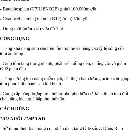
- Butaphosphan (C7H18NO2P) (min) 100.000mg/lít
- Cyanocobalamin (Vitamin B12) (min) 50mg/lít
- Dung môi (nước cất) vừa đủ 1 lít
CÔNG DỤNG
- Tăng khả năng sinh sản trên tôm bố mẹ và nâng cao tỷ lệ sống của
tôm ấu trùng.
- Giúp tôm tăng trọng nhanh, phát triển đồng đều, chống còi và giảm
tỷ lệ phân đàn.
- Tăng cường khả năng miễn dịch, cải thiện hàm lượng acid lactic giúp
tôm phục hồi nhanh sau khi bệnh.
- Cung cấp năng lượng tức thời từ photpho hữu cơ, kích thích trao đổi
chất, tăng hiệu quả hấp thu thức ăn.
CÁCH DÙNG
*AO NUÔI TÔM THỊT
- Sử dụng định kỳ chống còi, phân đàn, tăng tỷ lệ sống: Dùng 3 - 5