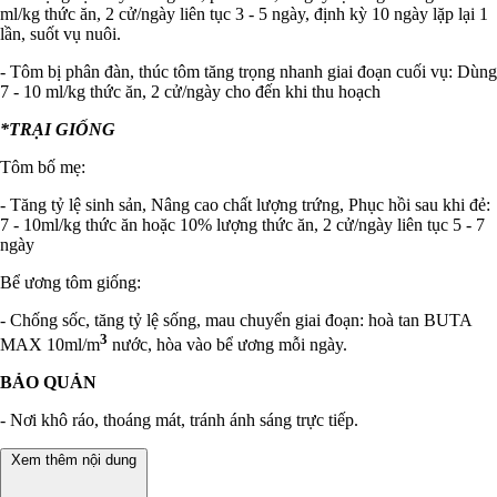
ml/kg thức ăn, 2 cử/ngày liên tục 3 - 5 ngày, định kỳ 10 ngày lặp lại 1
lần, suốt vụ nuôi.
- Tôm bị phân đàn, thúc tôm tăng trọng nhanh giai đoạn cuối vụ: Dùng
7 - 10 ml/kg thức ăn, 2 cử/ngày cho đến khi thu hoạch
*TRẠI GIỐNG
Tôm bố mẹ:
- Tăng tỷ lệ sinh sản, Nâng cao chất lượng trứng, Phục hồi sau khi đẻ:
7 - 10ml/kg thức ăn hoặc 10% lượng thức ăn, 2 cử/ngày liên tục 5 - 7
ngày
Bể ương tôm giống:
- Chống sốc, tăng tỷ lệ sống, mau chuyển giai đoạn: hoà tan BUTA
3
MAX 10ml/m
nước, hòa vào bể ương mỗi ngày.
BẢO QUẢN
- Nơi khô ráo, thoáng mát, tránh ánh sáng trực tiếp.
Xem thêm nội dung