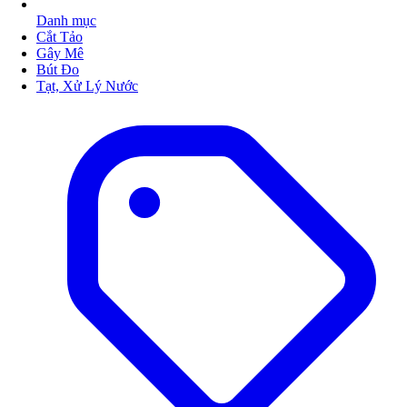
Danh mục
Cắt Tảo
Gây Mê
Bút Đo
Tạt, Xử Lý Nước