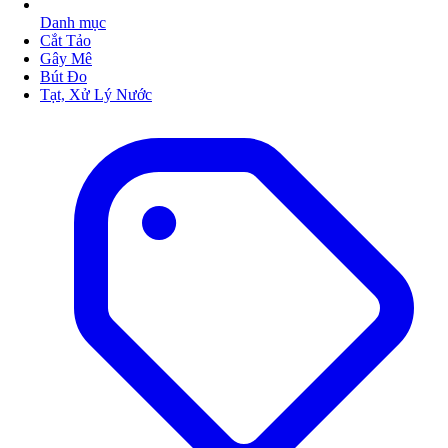
Danh mục
Cắt Tảo
Gây Mê
Bút Đo
Tạt, Xử Lý Nước