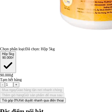
Chọn phân loại:
Đã chọn:
Hộp 5kg
Hộp 5kg
90.000₫
90.000₫
Tạm hết hàng
-
+
Mua ngay
Giao hàng tận nơi nhanh chóng
Thêm giỏ hàng
Giữ sản phẩm để mua sau
Trả góp 0%
Xét duyệt nhanh qua điện thoại
Đặc điểm nổi bật