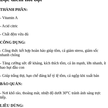
THÀNH PHẦN:
- Vitamin A
- Acid citric
- Chất đệm vừa đủ
CÔNG DỤNG:
- Công thức kết hợp hoàn hảo giúp tôm, cá giảm stress, giảm sốc
nhanh chóng
- Tăng cường sức đề kháng, kích thích tôm, cá ăn mạnh, lớn nhanh, ít
hao hụt đầu con
- Giúp trắng thịt, hạn chế đáng kể tỷ lệ tôm, cá ngộp khi xuất bán
BẢO QUẢN:
o
- Nơi khô ráo, thoáng mát, nhiệt độ dưới 30
C tránh ánh sáng trực
tiếp.
LIỀU DÙNG: