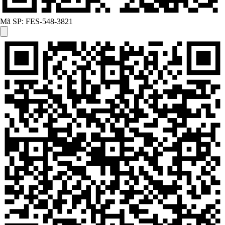
Mã SP:
FES-548-3821