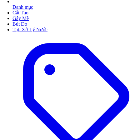
Danh mục
Cắt Tảo
Gây Mê
Bút Đo
Tạt, Xử Lý Nước