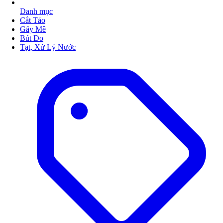
Danh mục
Cắt Tảo
Gây Mê
Bút Đo
Tạt, Xử Lý Nước