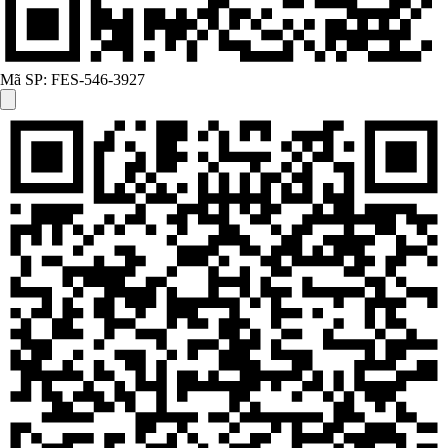
Mã SP:
FES-546-3927