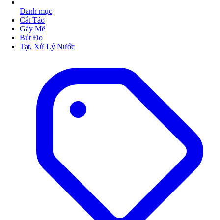
Danh mục
Cắt Tảo
Gây Mê
Bút Đo
Tạt, Xử Lý Nước