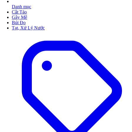
Danh mục
Cắt Tảo
Gây Mê
Bút Đo
Tạt, Xử Lý Nước