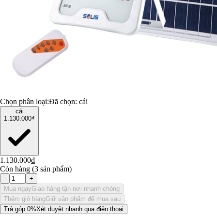
Chọn phân loại:
Đã chọn:
cái
cái
1.130.000₫
1.130.000₫
Còn hàng (3 sản phẩm)
-
+
Mua ngay
Giao hàng tận nơi nhanh chóng
Thêm giỏ hàng
Giữ sản phẩm để mua sau
Trả góp 0%
Xét duyệt nhanh qua điện thoại