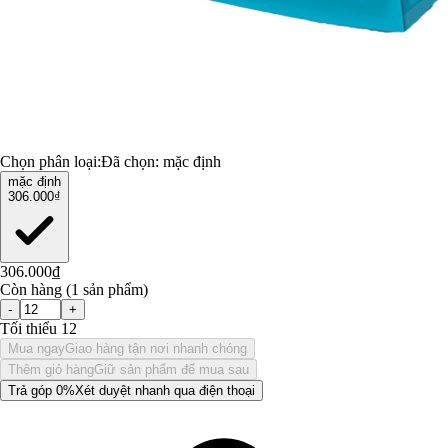
Chọn phân loại:
Đã chọn:
mặc định
mặc định
306.000₫
306.000₫
Còn hàng (1 sản phẩm)
-
+
Tối thiểu 12
Mua ngay
Giao hàng tận nơi nhanh chóng
Thêm giỏ hàng
Giữ sản phẩm để mua sau
Trả góp 0%
Xét duyệt nhanh qua điện thoại