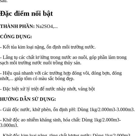
sau.
Đặc điểm nổi bật
THÀNH PHẦN:
Na2SO4,...
CÔNG DỤNG:
- Kết tủa kim loại nặng, ổn định môi trường nước.
- Lắng tụ các chất lơ lửng trong nước ao nuôi, góp phần làm trong
sạch môi trường nước nuôi trồng thủy sản.
- Hiệu quả nhanh với các trường hợp đóng vôi, đóng bợn, đóng
nhớt,... giúp tôm có màu sắc bóng đẹp.
- Đặc biệt xử lý triệt để nước nhày nhớt, váng bột
HƯỚNG DẪN SỬ DỤNG:
- Giải độc nước, khử phèn, ổn định pH: Dùng 1kg/2.000m3-3.000m3.
- Khử độc ao nhiễm kháng sinh, hóa chất: Dùng 1kg/2.000m3-
3.000m3.
- Khử độc kim loại nặng, tăng chất lượng nước: Dùng 1kg/2.000m3-