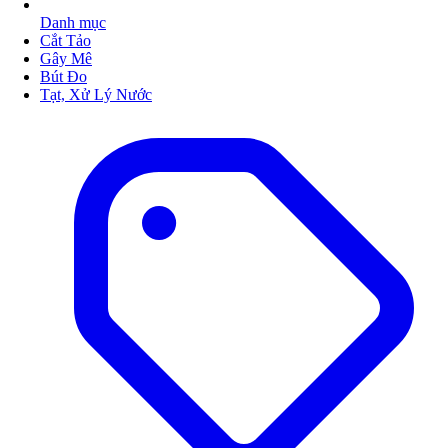
Danh mục
Cắt Tảo
Gây Mê
Bút Đo
Tạt, Xử Lý Nước