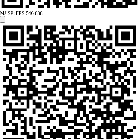
Mã SP:
FES-546-838