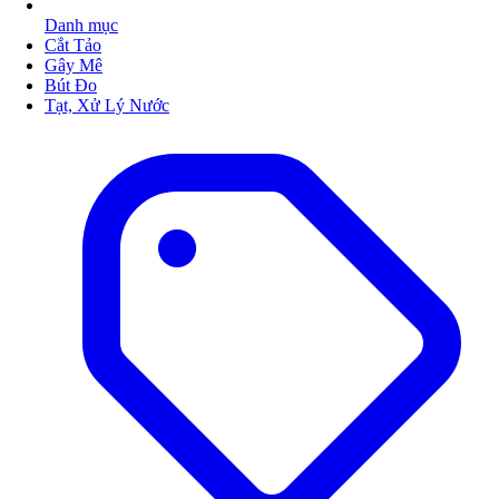
Danh mục
Cắt Tảo
Gây Mê
Bút Đo
Tạt, Xử Lý Nước