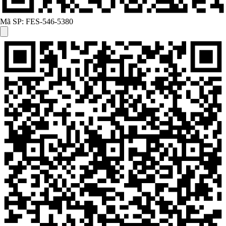
Mã SP:
FES-546-5380