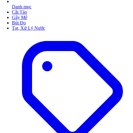
Danh mục
Cắt Tảo
Gây Mê
Bút Đo
Tạt, Xử Lý Nước