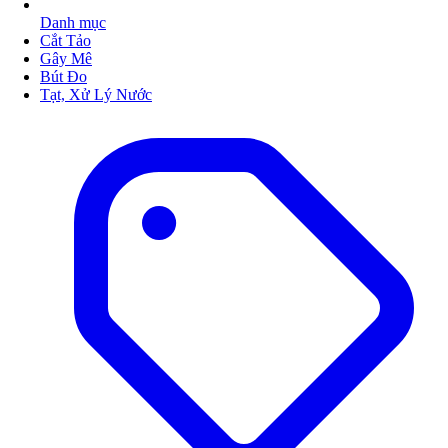
Danh mục
Cắt Tảo
Gây Mê
Bút Đo
Tạt, Xử Lý Nước