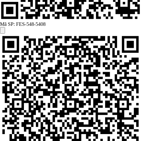
Mã SP:
FES-548-5408