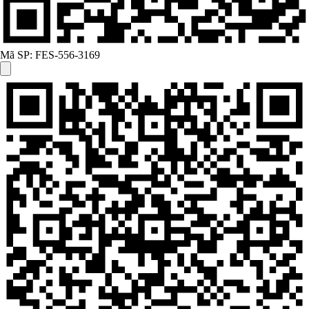
Mã SP:
FES-556-3169