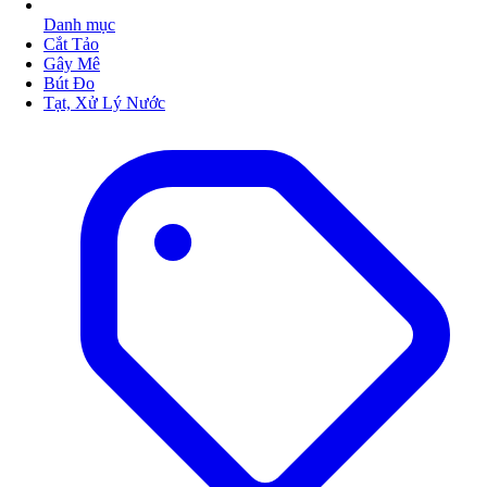
Danh mục
Cắt Tảo
Gây Mê
Bút Đo
Tạt, Xử Lý Nước