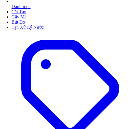
Danh mục
Cắt Tảo
Gây Mê
Bút Đo
Tạt, Xử Lý Nước