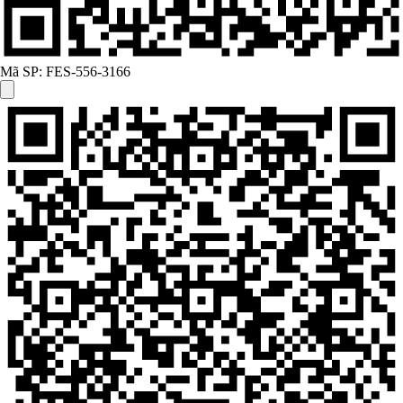
Mã SP:
FES-556-3166