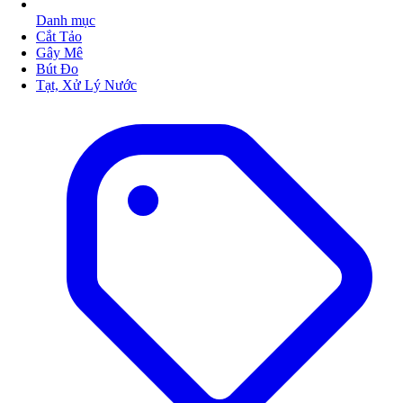
Danh mục
Cắt Tảo
Gây Mê
Bút Đo
Tạt, Xử Lý Nước