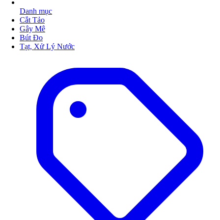
Danh mục
Cắt Tảo
Gây Mê
Bút Đo
Tạt, Xử Lý Nước