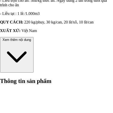
- Liều trộn cho ăn: 5ml/kg thức ăn. Ngày dùng 2 lần trong suốt quá
trình cho ăn
- Liều tạt : 1 lít /1.000m3
QUY CÁCH:
220 kg/phuy, 30 kg/can, 20 lít/xô, 10 lít/can
XUẤT XỨ:
Việt Nam
Xem thêm nội dung
Thông tin sản phẩm