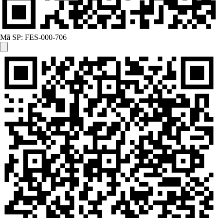
Mã SP:
FES-000-706