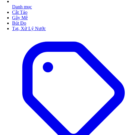
Danh mục
Cắt Tảo
Gây Mê
Bút Đo
Tạt, Xử Lý Nước