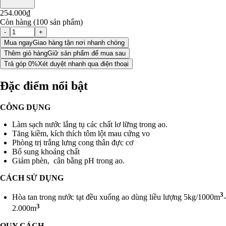
254.000₫
Còn hàng (100 sản phẩm)
-
+
Mua ngay
Giao hàng tận nơi nhanh chóng
Thêm giỏ hàng
Giữ sản phẩm để mua sau
Trả góp 0%
Xét duyệt nhanh qua điện thoại
Đặc điểm nổi bật
CÔNG DỤNG
Làm sạch nước lắng tụ các chất lơ lững trong ao.
Tăng kiềm, kích thích tôm lột mau cứng vo
Phòng trị trắng lưng cong thân đực cơ
Bổ sung khoáng chất
Giảm phèn, cân bằng pH trong ao.
CÁCH SỬ DỤNG
3
Hòa tan trong nước tạt đều xuống ao dùng liều lượng 5kg/1000m
-
3
2.000m
QUY CÁCH