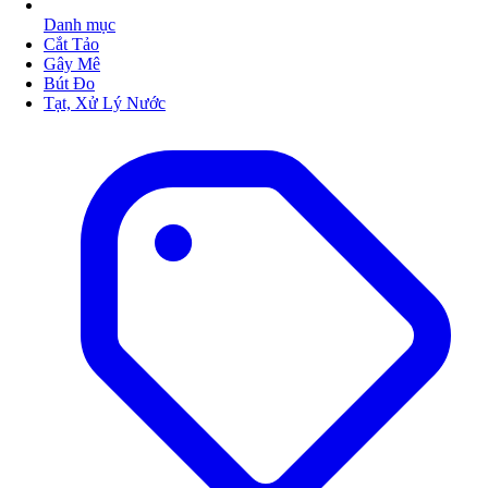
Danh mục
Cắt Tảo
Gây Mê
Bút Đo
Tạt, Xử Lý Nước