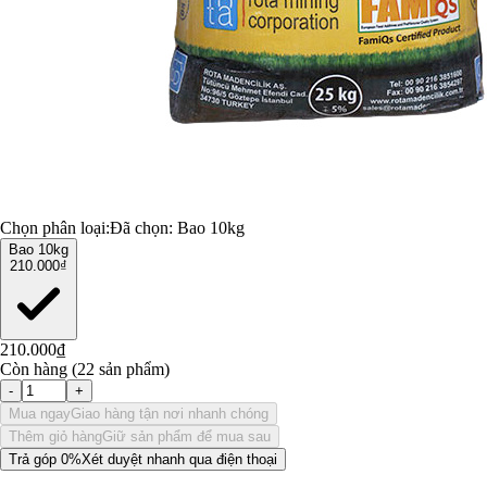
Chọn phân loại:
Đã chọn:
Bao 10kg
Bao 10kg
210.000₫
210.000₫
Còn hàng (22 sản phẩm)
-
+
Mua ngay
Giao hàng tận nơi nhanh chóng
Thêm giỏ hàng
Giữ sản phẩm để mua sau
Trả góp 0%
Xét duyệt nhanh qua điện thoại