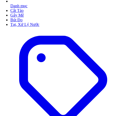
Danh mục
Cắt Tảo
Gây Mê
Bút Đo
Tạt, Xử Lý Nước