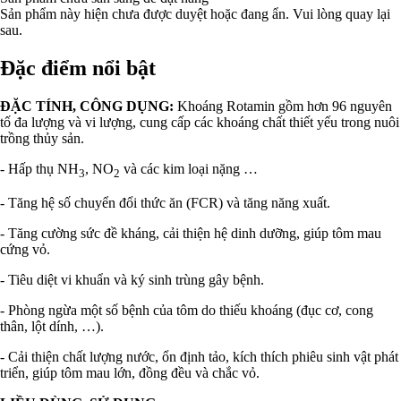
Sản phẩm này hiện chưa được duyệt hoặc đang ẩn. Vui lòng quay lại
sau.
Đặc điểm nổi bật
ĐẶC TÍNH, CÔNG DỤNG:
Khoáng Rotamin gồm hơn 96 nguyên
tố đa lượng và vi lượng, cung cấp các khoáng chất thiết yếu trong nuôi
trồng thủy sản.
- Hấp thụ NH
, NO
và các kim loại nặng …
3
2
- Tăng hệ số chuyển đổi thức ăn (FCR) và tăng năng xuất.
- Tăng cường sức đề kháng, cải thiện hệ dinh dưỡng, giúp tôm mau
cứng vỏ.
- Tiêu diệt vi khuẩn và ký sinh trùng gây bệnh.
- Phòng ngừa một số bệnh của tôm do thiếu khoáng (đục cơ, cong
thân, lột dính, …).
- Cải thiện chất lượng nước, ổn định tảo, kích thích phiêu sinh vật phát
triển, giúp tôm mau lớn, đồng đều và chắc vỏ.