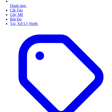
Danh mục
Cắt Tảo
Gây Mê
Bút Đo
Tạt, Xử Lý Nước