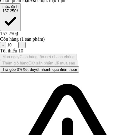
Chọn phân loại:
Đã chọn:
mặc định
mặc định
157.250₫
157.250₫
Còn hàng (1 sản phẩm)
-
+
Tối thiểu 10
Mua ngay
Giao hàng tận nơi nhanh chóng
Thêm giỏ hàng
Giữ sản phẩm để mua sau
Trả góp 0%
Xét duyệt nhanh qua điện thoại