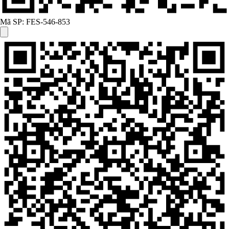
Mã SP:
FES-546-853