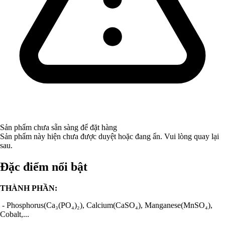
Sản phẩm chưa sẵn sàng để đặt hàng
Sản phẩm này hiện chưa được duyệt hoặc đang ẩn. Vui lòng quay lại
sau.
Đặc điểm nổi bật
THÀNH PHẦN:
- Phosphorus(Ca₃(PO₄)₂), Calcium(CaSO₄), Manganese(MnSO₄),
Cobalt,...