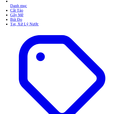
Danh mục
Cắt Tảo
Gây Mê
Bút Đo
Tạt, Xử Lý Nước