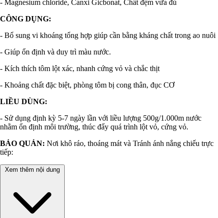
- Magnesium chloride, Canxi Gicbonat, Chất đệm vừa đủ
CÔNG DỤNG:
- Bổ sung vi khoáng tổng hợp giúp cần bằng kháng chất trong ao nuôi
- Giúp ổn định và duy trì màu nước.
- Kích thích tôm lột xác, nhanh cứng vỏ và chắc thịt
- Khoảng chất đặc biệt, phòng tôm bị cong thân, đục CƠ
LIỀU DÙNG:
- Sử dụng định kỳ 5-7 ngày lần với liều lượng 500g/1.000m nước
nhằm ổn định môi trường, thúc đẩy quá trình lột vỏ, cứng vỏ.
BẢO QUẢN:
Nơi khô ráo, thoáng mát và Tránh ánh nắng chiếu trực
tiếp:
Xem thêm nội dung