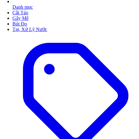
Danh mục
Cắt Tảo
Gây Mê
Bút Đo
Tạt, Xử Lý Nước