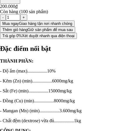
200.000₫
Còn hàng (100 sản phẩm)
-
+
Mua ngay
Giao hàng tận nơi nhanh chóng
Thêm giỏ hàng
Giữ sản phẩm để mua sau
Trả góp 0%
Xét duyệt nhanh qua điện thoại
Đặc điểm nổi bật
THÀNH PHẦN:
- Độ ẩm (max).................10%
- Kẽm (Zn) (min).................6000mg/kg
- Sắt (Fe) (min).................15000mg/kg
- Đồng (Cu) (min).................8000mg/kg
- Mangan (Mn) (min).................3.600mg/kg
- Chất đệm (dextrose) vừa đủ.................1kg
CÔNG DỤNG: