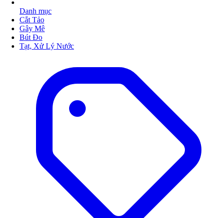
Danh mục
Cắt Tảo
Gây Mê
Bút Đo
Tạt, Xử Lý Nước