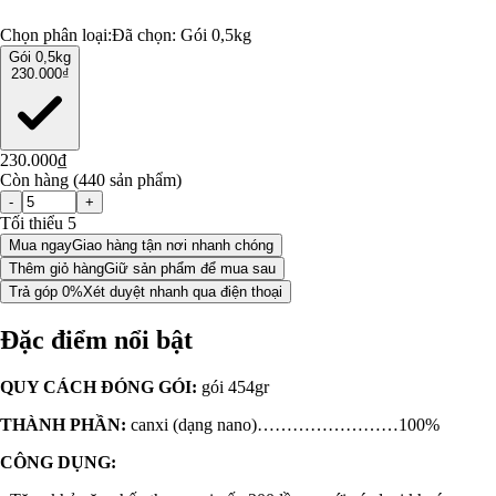
Chọn phân loại:
Đã chọn:
Gói 0,5kg
Gói 0,5kg
230.000₫
230.000₫
Còn hàng (440 sản phẩm)
-
+
Tối thiểu 5
Mua ngay
Giao hàng tận nơi nhanh chóng
Thêm giỏ hàng
Giữ sản phẩm để mua sau
Trả góp 0%
Xét duyệt nhanh qua điện thoại
Đặc điểm nổi bật
QUY CÁCH ĐÓNG GÓI:
gói 454gr
THÀNH PHẦN:
canxi (dạng nano)……………………100%
CÔNG DỤNG: