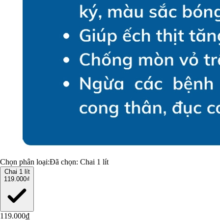
Chọn phân loại:
Đã chọn:
Chai 1 lít
Chai 1 lít
119.000₫
119.000₫