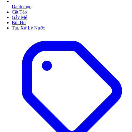
Danh mục
Cắt Tảo
Gây Mê
Bút Đo
Tạt, Xử Lý Nước