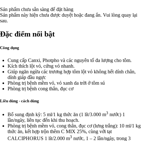
Sản phẩm chưa sẵn sàng để đặt hàng
Sản phẩm này hiện chưa được duyệt hoặc đang ẩn. Vui lòng quay lại
sau.
Đặc điểm nổi bật
Công dụng
Cung cấp Canxi, Photpho và các nguyên tố đa lượng cho tôm.
Kích thích lột vỏ, cứng vỏ nhanh.
Giúp ngăn ngừa các trương hợp tôm lột vỏ không hết dính chân,
dính giáp đầu ngực
Phòng trị bệnh mềm vỏ, vỏ xanh da trời ở tôm sú
Phòng trị bệnh cong thân, đục cơ
Liều dùng - cách dùng
3
Bổ sung định kỳ: 5 ml/1 kg thức ăn (1 lít/3.000 m
nước) 1
lần/ngày, liên tục đến khi thu hoạch.
Phòng trị bệnh mềm vỏ, cong thân, đục cơ (lưng trắng): 10 ml/1 kg
thức ăn, kết hợp trộn thêm C MIX 25%, cùng với tạt
3
CALCIPHORUS 1 lít/2.000 m
nước, 1 – 2 lần/ngày, trong 3