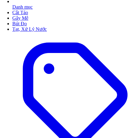
Danh mục
Cắt Tảo
Gây Mê
Bút Đo
Tạt, Xử Lý Nước