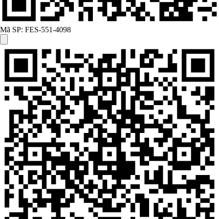
Mã SP:
FES-551-4098