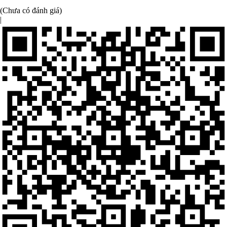
(Chưa có đánh giá)
|