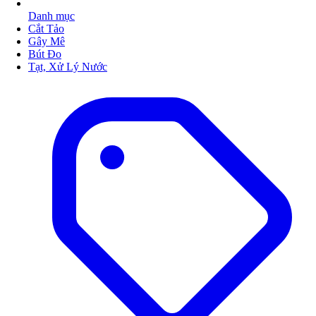
Danh mục
Cắt Tảo
Gây Mê
Bút Đo
Tạt, Xử Lý Nước