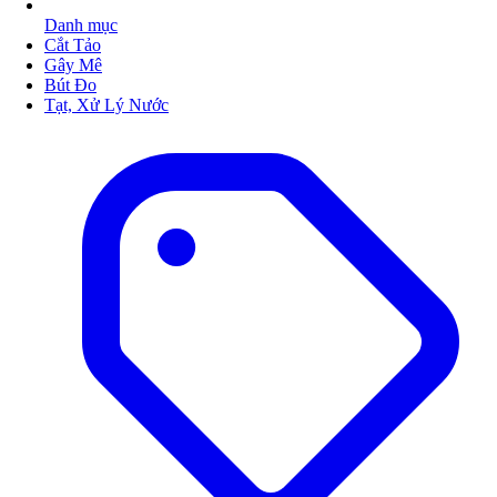
Danh mục
Cắt Tảo
Gây Mê
Bút Đo
Tạt, Xử Lý Nước