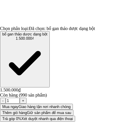
Chọn phân loại:
Đã chọn:
bổ gan thảo dược dạng bột
bổ gan thảo dược dạng bột
1.500.000₫
1.500.000₫
Còn hàng (990 sản phẩm)
-
+
Mua ngay
Giao hàng tận nơi nhanh chóng
Thêm giỏ hàng
Giữ sản phẩm để mua sau
Trả góp 0%
Xét duyệt nhanh qua điện thoại