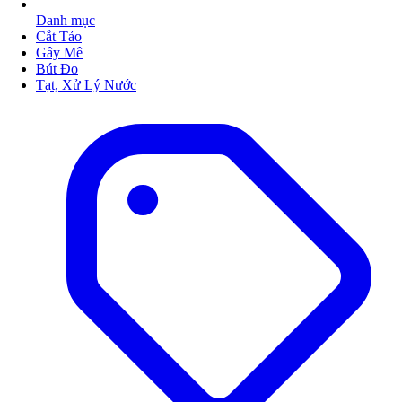
Danh mục
Cắt Tảo
Gây Mê
Bút Đo
Tạt, Xử Lý Nước