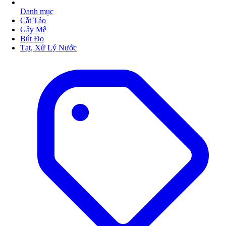
Danh mục
Cắt Tảo
Gây Mê
Bút Đo
Tạt, Xử Lý Nước