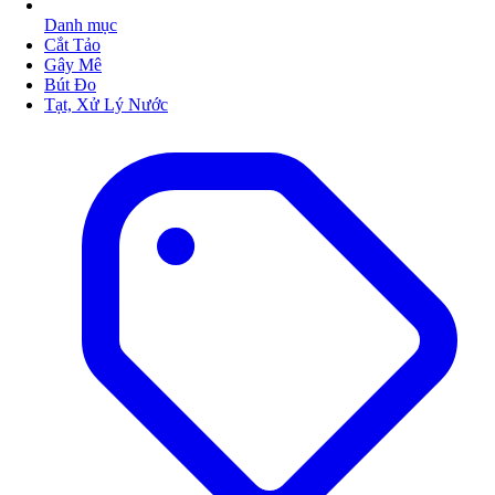
Danh mục
Cắt Tảo
Gây Mê
Bút Đo
Tạt, Xử Lý Nước