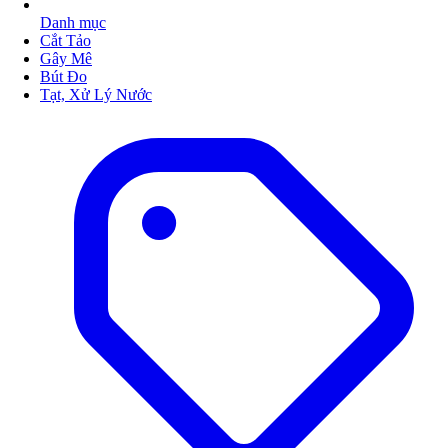
Danh mục
Cắt Tảo
Gây Mê
Bút Đo
Tạt, Xử Lý Nước