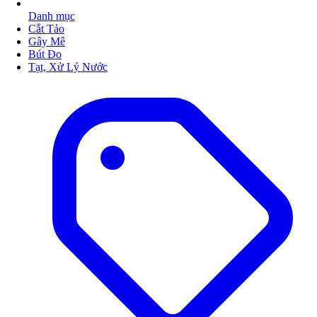
Danh mục
Cắt Tảo
Gây Mê
Bút Đo
Tạt, Xử Lý Nước