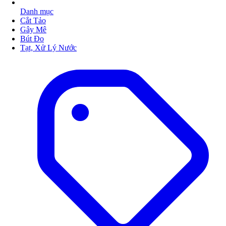
Danh mục
Cắt Tảo
Gây Mê
Bút Đo
Tạt, Xử Lý Nước