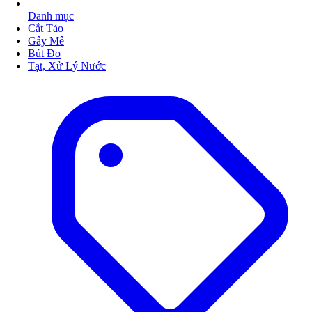
Danh mục
Cắt Tảo
Gây Mê
Bút Đo
Tạt, Xử Lý Nước