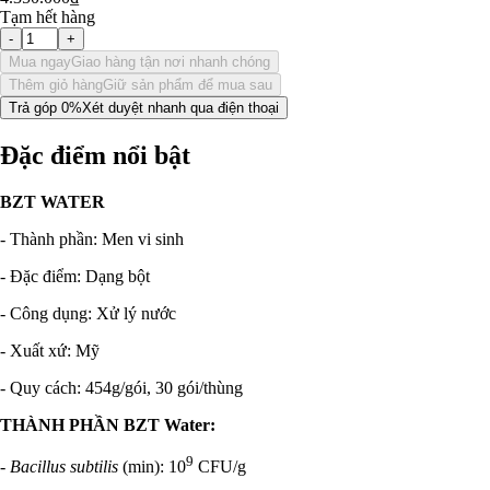
Tạm hết hàng
-
+
Mua ngay
Giao hàng tận nơi nhanh chóng
Thêm giỏ hàng
Giữ sản phẩm để mua sau
Trả góp 0%
Xét duyệt nhanh qua điện thoại
Đặc điểm nổi bật
BZT WATER
- Thành phần: Men vi sinh
- Đặc điểm: Dạng bột
- Công dụng: Xử lý nước
- Xuất xứ: Mỹ
- Quy cách: 454g/gói, 30 gói/thùng
THÀNH PHẦN BZT Water:
9
-
Bacillus subtilis
(min): 10
CFU/g