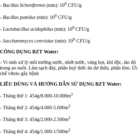
9
-
Bacillus licheniformis
(min): 10
CFU/g
9
-
Bacillus pumilus
(min): 10
CFU/g
9
-
Lactobacillus acidophilus
(min): 10
CFU/g
9
-
Saccharomyces cerevisiae
(min): 10
CFU/g
CÔNG DỤNG BZT Water:
- Vi sinh xử lý môi trường nước, nhớt nước, váng bọt, khí độc, tảo đỏ
trong ao nuôi. Làm sạch đáy, phân huỷ thức ăn dư thừa, phân tôm. Ức
chế vibrio gây bệnh
LIỀU DÙNG VÀ HƯỚNG DẪN SỬ DỤNG BZT Water:
3
- Tháng thứ 1: 454g/8.000-10.000m
3
- Tháng thứ 2: 454g/4.000-5.000m
3
- Tháng thứ 3: 454g/2.000-2.500m
3
- Tháng thứ 4: 454g/1.000-1/500m