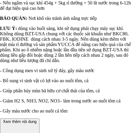
- Nên ngâm và sục khí 454g + 5kg rỉ đường + 50 lít nước trong 6-12h
để đạt hiệu quả cao hơn
BẢO QUẢN:
Nơi khô ráo tránh ánh nắng trực tiếp
LƯU Ý:
dùng vào buổi sáng, khi sử dụng phải chạy máy sục khí.
Không dùng BZT-USA chung với các thuốc sát khuẩn như BKC80,
FBK, IODINE dùng cách nhau 3-5 ngày. Nên dùng kèm thêm với
mật mía rỉ đường và sản phẩm YUCCA để nâng cao hiệu quả của chế
phẩm. Khi ao ô nhiễm nặng hoặc lần đầu tiên sử dụng BZT-USA thì
dùng liều gấp đôi hoặc dùng 2 lần liên tiếp cách nhau 2 ngày, sau đó
dùng như liều lượng đã chỉ dẫn.
- Công dụng men vi sinh xử lý đáy, gây màu nước
- Bổ sung vi sinh vật có lợi vào ao nuôi tôm, cá
- Giúp phân hủy mùn bã hữu cơ chất thải của tôm, cá
- Giảm H2 S, NH3, NO2, NO3– làm trong nước ao nuôi tôm cá
- Gây màu nước cho ao nuôi cá tôm
Xem thêm nội dung