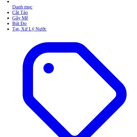
Danh mục
Cắt Tảo
Gây Mê
Bút Đo
Tạt, Xử Lý Nước