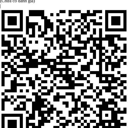
(Chưa có đánh giá)
|