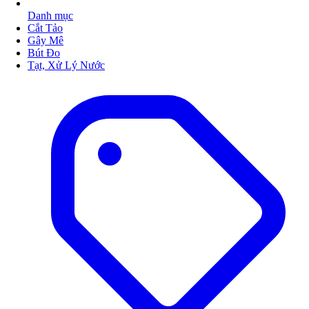
Danh mục
Cắt Tảo
Gây Mê
Bút Đo
Tạt, Xử Lý Nước