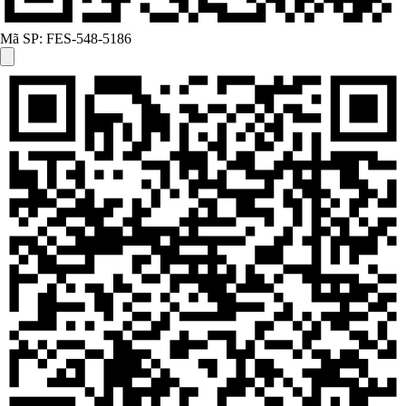
Mã SP:
FES-548-5186