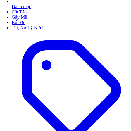
Danh mục
Cắt Tảo
Gây Mê
Bút Đo
Tạt, Xử Lý Nước